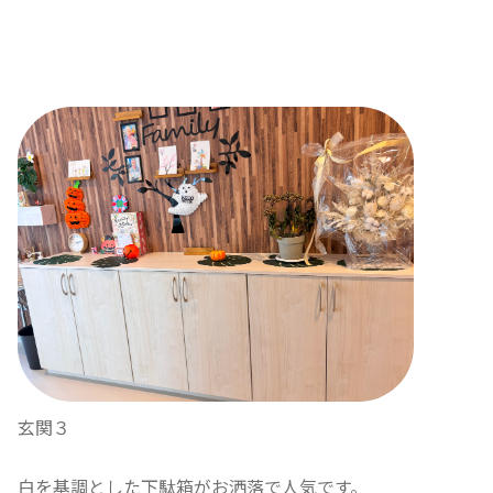
玄関３
白を基調とした下駄箱がお洒落で人気です。