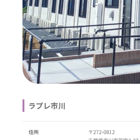
ラプレ市川
住所
〒272-0812